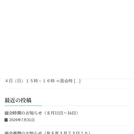
た。 感染症対策へのご理解・ご協力をいただきありがとうござい
ました。 なお、全国的に見てもまだまだ感染流 […]
2025年12月22日
未分類
年末年始のご面会のお知らせ（１２月３１日
～１月４日）
年末年始の面会時間のお知らせをいたします。 ≪面会時間≫ １２
月３１日（水）１５時～１６時 １月１日（木）１４時～１６時 １
月２日（金）１５時～１６時 １月３日（土）１５時～１６時 １月
４日（日）１５時～１６時 ≪面会時 […]
最近の投稿
面会時間のお知らせ（８月11日～16日）
2026年7月31日
面会再開のお知らせ（Ｒ８年３月２３日より）