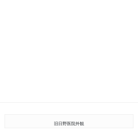
この時期の日本の洋風建築は庁舎・地方郡役所・学校・銀行など
の公共建築が主で全国に540～550戸程度しかなく、しかも個人医
院として病棟を併設した建物は他に類を見ない貴重な建物です。
平成7年に当地を訪れた鈴木博之東京大学教授は、同時代に建てら
れた北の山形済生館(ローレンツ)と、この南の日野医院とは、官民
の差はあっても医学黎明期の貴重な遺産である」と語っていま
す。
■旧日野病院パンフレットPDFダウンロード
PDFをダウンロードしてご覧ください。（211.8ＫＢ）
旧日野医院外観