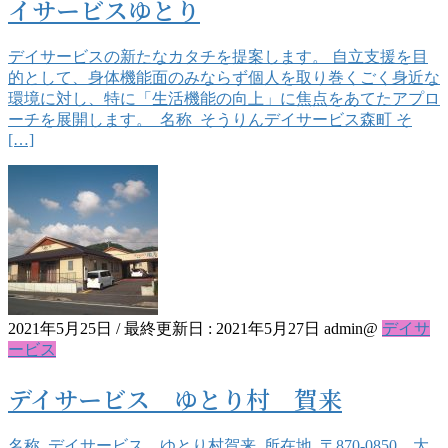
イサービスゆとり
デイサービスの新たなカタチを提案します。 自立支援を目
的として、身体機能面のみならず個人を取り巻くごく身近な
環境に対し、特に「生活機能の向上」に焦点をあてたアプロ
ーチを展開します。 名称 そうりんデイサービス森町 そ
[…]
2021年5月25日
/ 最終更新日 :
2021年5月27日
admin@
デイサ
ービス
デイサービス ゆとり村 賀来
名称 デイサービス ゆとり村賀来 所在地 〒870-0850 大