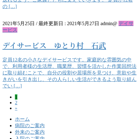
の […]
2021年5月25日
/ 最終更新日 :
2021年5月27日
admin@
デイサ
ービス
デイサービス ゆとり村 石武
定員12名の小さなデイサービスです。家庭的な雰囲気の中
で、利用者様の生活歴、職業歴、習慣を活かした作業回想法
に取り組むことで、自分の役割や居場所を見つけ、意欲や生
きがいを引き出し、その人らしい生活ができるよう取り組ん
でい […]
投
ペ
1
ペ
2
ー
稿
»
ー
ジ
ジ
ナ
ホーム
病院のご案内
ビ
外来のご案内
入院のご案内