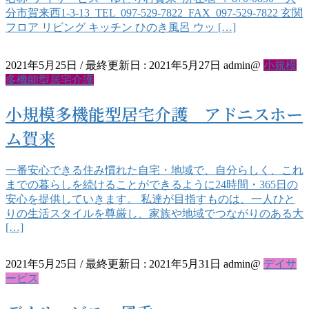
分市賀来西1-3-13 TEL 097-529-7822 FAX 097-529-7822 玄関
フロア リビング キッチン ひのき風呂 ウッ […]
2021年5月25日
/ 最終更新日 :
2021年5月27日
admin@
小規模
多機能型居宅介護
小規模多機能型居宅介護 アドニスホー
ム賀来
一番安心できる住み慣れた自宅・地域で、自分らしく、これ
までの暮らしを続けることができるように24時間・365日の
安心を提供していきます。 私達が目指すものは、一人ひと
りの生活スタイルを尊厳し、家族や地域でつながりのある大
[…]
2021年5月25日
/ 最終更新日 :
2021年5月31日
admin@
デイサ
ービス