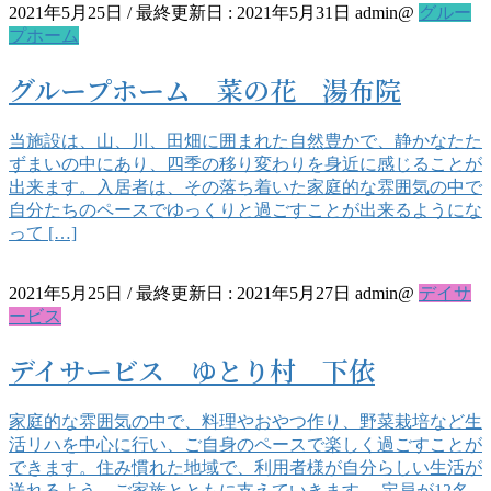
2021年5月25日
/ 最終更新日 :
2021年5月31日
admin@
グルー
プホーム
グループホーム 菜の花 湯布院
当施設は、山、川、田畑に囲まれた自然豊かで、静かなたた
ずまいの中にあり、四季の移り変わりを身近に感じることが
出来ます。入居者は、その落ち着いた家庭的な雰囲気の中で
自分たちのペースでゆっくりと過ごすことが出来るようにな
って […]
2021年5月25日
/ 最終更新日 :
2021年5月27日
admin@
デイサ
ービス
デイサービス ゆとり村 下依
家庭的な雰囲気の中で、料理やおやつ作り、野菜栽培など生
活リハを中心に行い、ご自身のペースで楽しく過ごすことが
できます。住み慣れた地域で、利用者様が自分らしい生活が
送れるよう、ご家族とともに支えていきます。 定員が12名