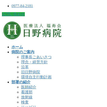
0977-84-2181
お問い合わせ
ホーム
病院のご案内
理事長ごあいさつ
理念・経営方針
沿革
旧日野病院
環境自主行動計画
部署の紹介
医師紹介
看護部
放射線
検査