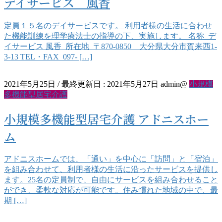
デイサービス 風香
定員１５名のデイサービスです。 利用者様の生活に合わせ
た機能訓練を理学療法士の指導の下、実施します。 名称 デ
イサービス 風香 所在地 〒870-0850 大分県大分市賀来西1-
3-13 TEL・FAX 097- […]
2021年5月25日
/ 最終更新日 :
2021年5月27日
admin@
小規模
多機能型居宅介護
小規模多機能型居宅介護 アドニスホー
ム
アドニスホームでは、「通い」を中心に「訪問」と「宿泊」
を組み合わせて、利用者様の生活に沿ったサービスを提供し
ます。25名の定員制で、自由にサービスを組み合わせること
ができ、柔軟な対応が可能です。住み慣れた地域の中で、最
期 […]