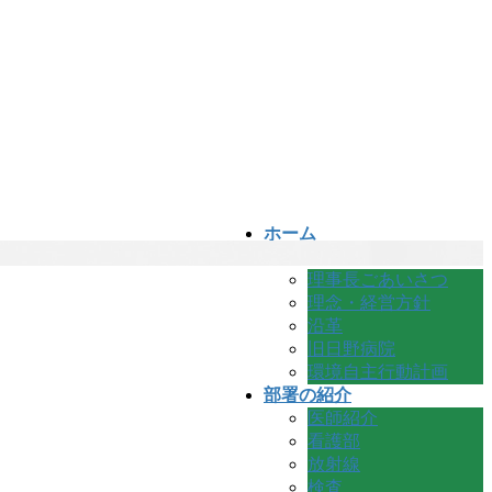
ホーム
病院のご案内
理事長ごあいさつ
理念・経営方針
沿革
旧日野病院
環境自主行動計画
部署の紹介
医師紹介
看護部
放射線
検査