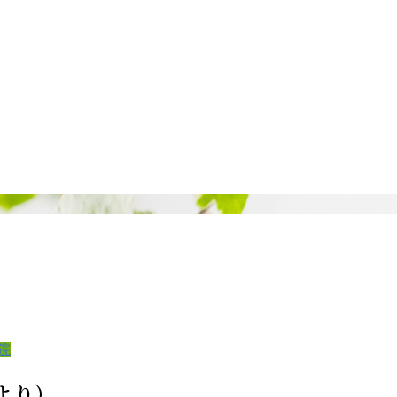
院
より）