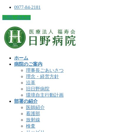
0977-84-2181
お問い合わせ
ホーム
病院のご案内
理事長ごあいさつ
理念・経営方針
沿革
旧日野病院
環境自主行動計画
部署の紹介
医師紹介
看護部
放射線
検査